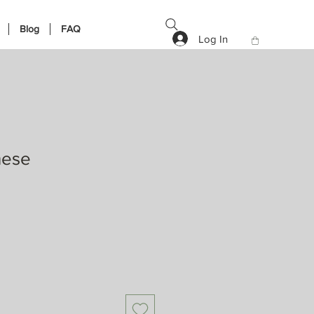
Blog
FAQ
Log In
hese