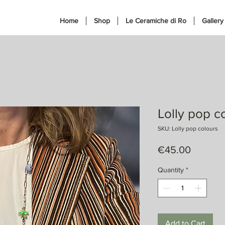
Home
Shop
Le Ceramiche di Ro
Gallery
Lolly pop c
SKU: Lolly pop colours
Price
€45.00
Quantity
*
Add to Cart