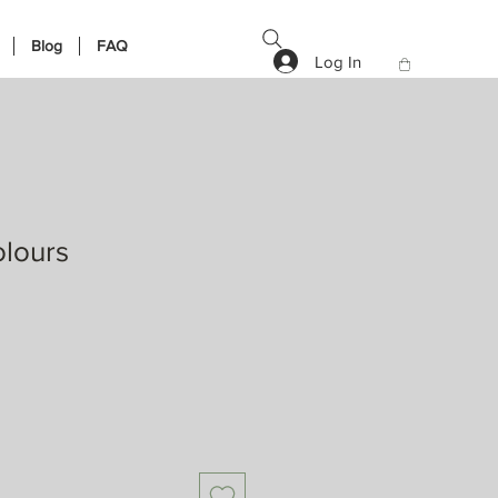
Blog
FAQ
Log In
olours